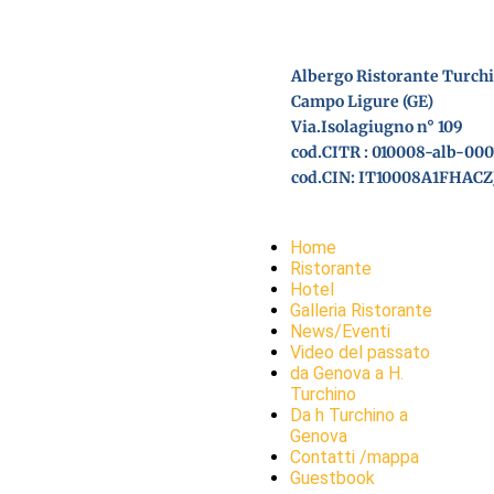
Albergo Ristorante Turch
Campo Ligure (GE)
Via.Isolagiugno n° 109
cod.CITR : 010008-alb-00
cod.CIN: IT10008A1FHACZ
Home
Ristorante
Hotel
Galleria Ristorante
News/Eventi
Video del passato
da Genova a H.
Turchino
Da h Turchino a
Genova
Contatti /mappa
Guestbook