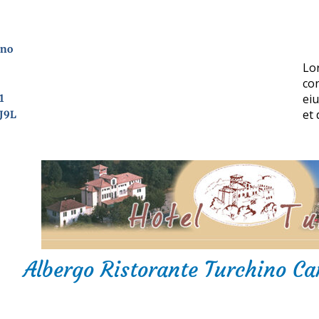
ino
Lo
con
ei
01
et
J9L
Albergo Ristorante Turchino C