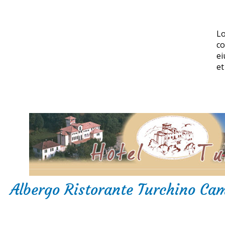
Lo
co
ei
et
Albergo Ristorante Turchino Ca