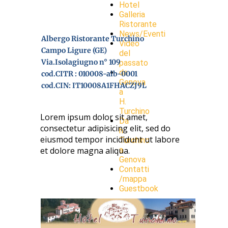
Hotel
Galleria
Ristorante
News/Eventi
Albergo Ristorante Turchino
Video
Campo Ligure (GE)
del
Via.Isolagiugno n° 109
passato
da
cod.CITR : 010008-alb-0001
Genova
cod.CIN: IT10008A1FHACZJ9L
a
H.
Turchino
Lorem ipsum dolor sit amet,
Da
consectetur adipisicing elit, sed do
h
eiusmod tempor incididunt ut labore
Turchino
et dolore magna aliqua.
a
Genova
Contatti
/mappa
Guestbook