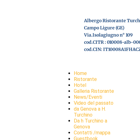
Albergo Ristorante Turc
Campo Ligure (GE)
Via.Isolagiugno n° 109
cod.CITR : 010008-alb-00
cod.CIN: IT10008A1FHAC
Home
Ristorante
Hotel
Galleria Ristorante
News/Eventi
Video del passato
da Genova a H.
Turchino
Da h Turchino a
Genova
Contatti /mappa
Guestbook