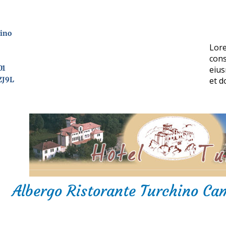
hino
Lore
cons
01
eius
ZJ9L
et d
Albergo Ristorante Turchino Ca