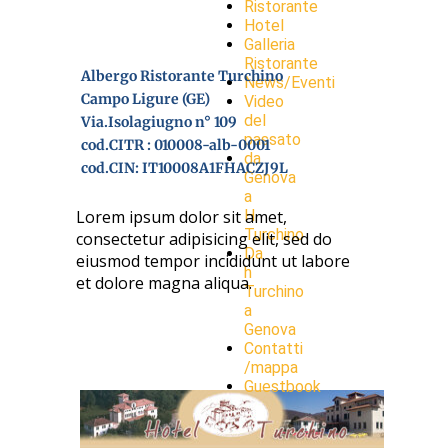
Ristorante
Hotel
Galleria
Ristorante
Albergo Ristorante Turchino
News/Eventi
Campo Ligure (GE)
Video
del
Via.Isolagiugno n° 109
passato
cod.CITR : 010008-alb-0001
da
cod.CIN: IT10008A1FHACZJ9L
Genova
a
Lorem ipsum dolor sit amet,
H.
Turchino
consectetur adipisicing elit, sed do
Da
eiusmod tempor incididunt ut labore
h
et dolore magna aliqua.
Turchino
a
Genova
Contatti
/mappa
Guestbook