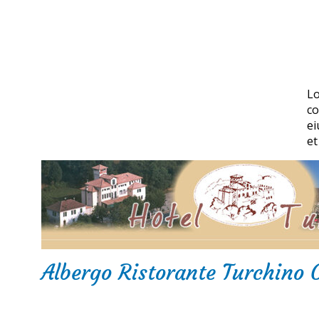
Lo
co
ei
et
Albergo Ristorante Turchino