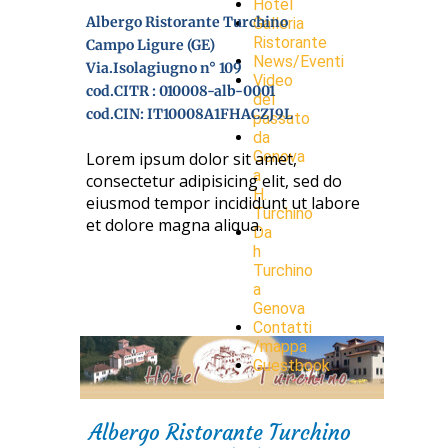
Hotel
Albergo Ristorante Turchino
Galleria
Ristorante
Campo Ligure (GE)
News/Eventi
Via.Isolagiugno n° 109
Video
cod.CITR : 010008-alb-0001
del
cod.CIN: IT10008A1FHACZJ9L
passato
da
Genova
Lorem ipsum dolor sit amet,
a
consectetur adipisicing elit, sed do
H.
eiusmod tempor incididunt ut labore
Turchino
et dolore magna aliqua.
Da
h
Turchino
a
Genova
Contatti
/mappa
Guestbook
Albergo Ristorante Turchino