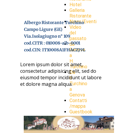
Hotel
Galleria
Ristorante
News/Eventi
Albergo Ristorante Turchino
Video
Campo Ligure (GE)
del
Via.Isolagiugno n° 109
passato
cod.CITR : 010008-alb-0001
da
Genova
cod.CIN: IT10008A1FHACZJ9L
a
H.
Lorem ipsum dolor sit amet,
Turchino
consectetur adipisicing elit, sed do
Da
eiusmod tempor incididunt ut labore
h
et dolore magna aliqua.
Turchino
a
Genova
Contatti
/mappa
Guestbook