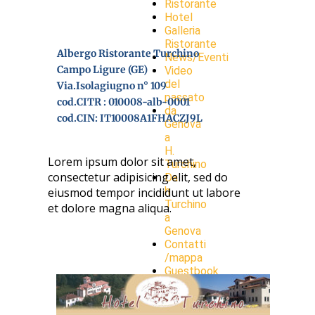
Ristorante
Hotel
Galleria
Ristorante
Albergo Ristorante Turchino
News/Eventi
Campo Ligure (GE)
Video
del
Via.Isolagiugno n° 109
passato
cod.CITR : 010008-alb-0001
da
cod.CIN: IT10008A1FHACZJ9L
Genova
a
H.
Lorem ipsum dolor sit amet,
Turchino
consectetur adipisicing elit, sed do
Da
h
eiusmod tempor incididunt ut labore
Turchino
et dolore magna aliqua.
a
Genova
Contatti
/mappa
Guestbook