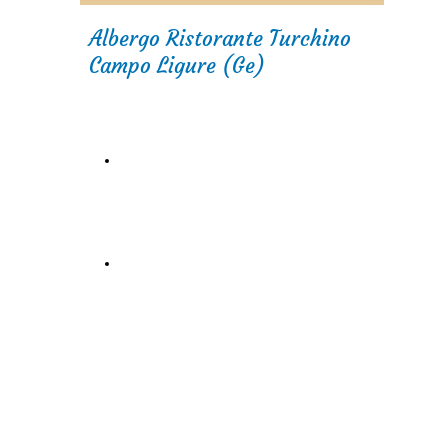
Albergo Ristorante Turchino
Campo Ligure (Ge)
Drone hotel Turchino e dintorni clicca
:)
Partenza fiat 600 storiche