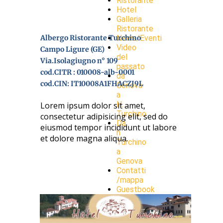
Ristorante
Hotel
Galleria
Ristorante
Albergo Ristorante Turchino
News/Eventi
Video
Campo Ligure (GE)
del
Via.Isolagiugno n° 109
passato
cod.CITR : 010008-alb-0001
da
cod.CIN: IT10008A1FHACZJ9L
Genova
a
H.
Lorem ipsum dolor sit amet,
Turchino
consectetur adipisicing elit, sed do
Da
eiusmod tempor incididunt ut labore
h
et dolore magna aliqua.
Turchino
a
Genova
Contatti
/mappa
Guestbook