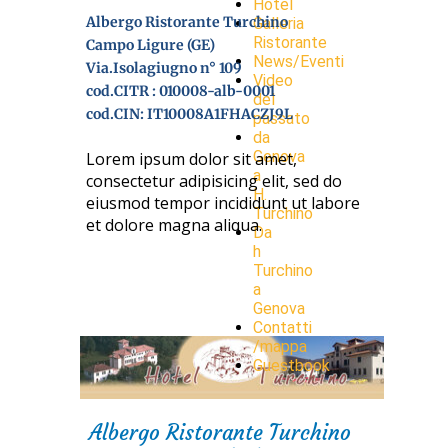
Hotel
Albergo Ristorante Turchino
Galleria
Ristorante
Campo Ligure (GE)
News/Eventi
Via.Isolagiugno n° 109
Video
cod.CITR : 010008-alb-0001
del
cod.CIN: IT10008A1FHACZJ9L
passato
da
Genova
Lorem ipsum dolor sit amet,
a
consectetur adipisicing elit, sed do
H.
eiusmod tempor incididunt ut labore
Turchino
et dolore magna aliqua.
Da
h
Turchino
a
Genova
Contatti
/mappa
Guestbook
Albergo Ristorante Turchino