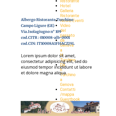
Ristorante
Hotel
Galleria
Ristorante
Albergo Ristorante Turchino
News/Eventi
Video
Campo Ligure (GE)
del
Via.Isolagiugno n° 109
passato
cod.CITR : 010008-alb-0001
da
cod.CIN: IT10008A1FHACZJ9L
Genova
a
H.
Lorem ipsum dolor sit amet,
Turchino
consectetur adipisicing elit, sed do
Da
eiusmod tempor incididunt ut labore
h
et dolore magna aliqua.
Turchino
a
Genova
Contatti
/mappa
Guestbook