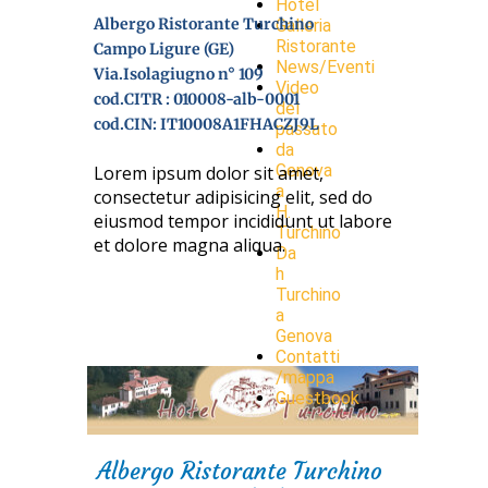
Hotel
Albergo Ristorante Turchino
Galleria
Ristorante
Campo Ligure (GE)
News/Eventi
Via.Isolagiugno n° 109
Video
cod.CITR : 010008-alb-0001
del
cod.CIN: IT10008A1FHACZJ9L
passato
da
Genova
Lorem ipsum dolor sit amet,
a
consectetur adipisicing elit, sed do
H.
eiusmod tempor incididunt ut labore
Turchino
et dolore magna aliqua.
Da
h
Turchino
a
Genova
Contatti
/mappa
Guestbook
Albergo Ristorante Turchino