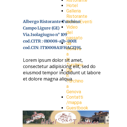
Ristorante
Hotel
Galleria
Ristorante
Albergo Ristorante Turchino
News/Eventi
Video
Campo Ligure (GE)
del
Via.Isolagiugno n° 109
passato
cod.CITR : 010008-alb-0001
da
cod.CIN: IT10008A1FHACZJ9L
Genova
a
H.
Lorem ipsum dolor sit amet,
Turchino
consectetur adipisicing elit, sed do
Da
eiusmod tempor incididunt ut labore
h
et dolore magna aliqua.
Turchino
a
Genova
Contatti
/mappa
Guestbook