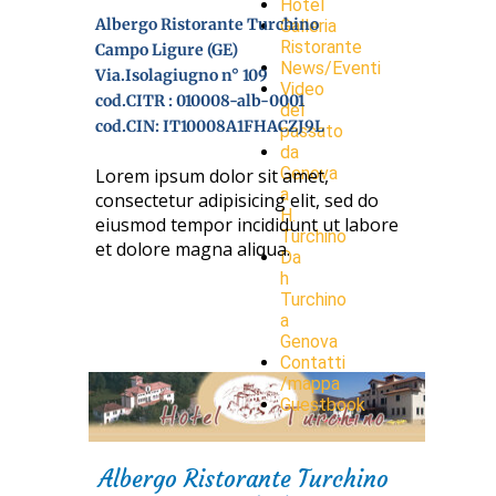
Hotel
Albergo Ristorante Turchino
Galleria
Ristorante
Campo Ligure (GE)
News/Eventi
Via.Isolagiugno n° 109
Video
cod.CITR : 010008-alb-0001
del
cod.CIN: IT10008A1FHACZJ9L
passato
da
Genova
Lorem ipsum dolor sit amet,
a
consectetur adipisicing elit, sed do
H.
eiusmod tempor incididunt ut labore
Turchino
et dolore magna aliqua.
Da
h
Turchino
a
Genova
Contatti
/mappa
Guestbook
Albergo Ristorante Turchino