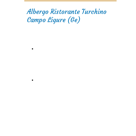
Albergo Ristorante Turchino
Campo Ligure (Ge)
Drone hotel Turchino e dintorni clicca
:)
Partenza fiat 600 storiche