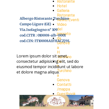
Ristorante
Hotel
Galleria
Ristorante
Albergo Ristorante Turchino
News/Eventi
Campo Ligure (GE)
Video
del
Via.Isolagiugno n° 109
passato
cod.CITR : 010008-alb-0001
da
cod.CIN: IT10008A1FHACZJ9L
Genova
a
H.
Lorem ipsum dolor sit amet,
Turchino
consectetur adipisicing elit, sed do
Da
h
eiusmod tempor incididunt ut labore
Turchino
et dolore magna aliqua.
a
Genova
Contatti
/mappa
Guestbook