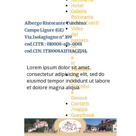
Hotel
Galleria
Ristorante
News/Eventi
Albergo Ristorante Turchino
Video
Campo Ligure (GE)
del
Via.Isolagiugno n° 109
passato
cod.CITR : 010008-alb-0001
da
cod.CIN: IT10008A1FHACZJ9L
Genova
a
H.
Lorem ipsum dolor sit amet,
Turchino
consectetur adipisicing elit, sed do
Da
eiusmod tempor incididunt ut labore
h
Turchino
et dolore magna aliqua.
a
Genova
Contatti
/mappa
Guestbook