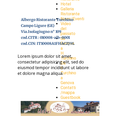
Hotel
Galleria
Ristorante
News/Eventi
Albergo Ristorante Turchino
Video
Campo Ligure (GE)
del
Via.Isolagiugno n° 109
passato
cod.CITR : 010008-alb-0001
da
Genova
cod.CIN: IT10008A1FHACZJ9L
a
H.
Lorem ipsum dolor sit amet,
Turchino
consectetur adipisicing elit, sed do
Da
eiusmod tempor incididunt ut labore
h
et dolore magna aliqua.
Turchino
a
Genova
Contatti
/mappa
Guestbook