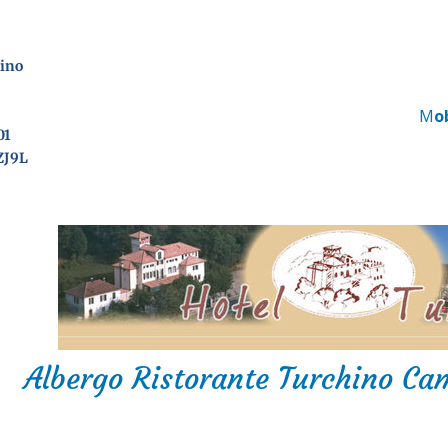
hino
M
o
01
ZJ9L
Albergo Ristorante Turchino Ca