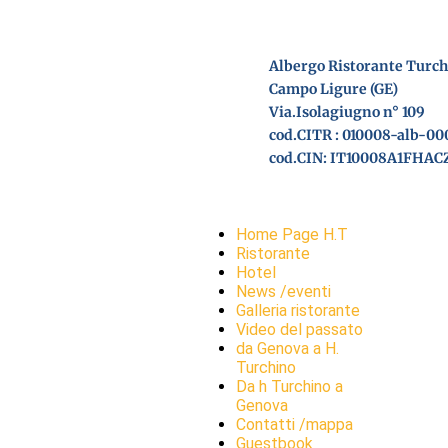
Albergo Ristorante Turc
Campo Ligure (GE)
Via.Isolagiugno n° 109
cod.CITR : 010008-alb-00
cod.CIN: IT10008A1FHAC
Home Page H.T
Ristorante
Hotel
News /eventi
Galleria ristorante
Video del passato
da Genova a H.
Turchino
Da h Turchino a
Genova
Contatti /mappa
Guestbook