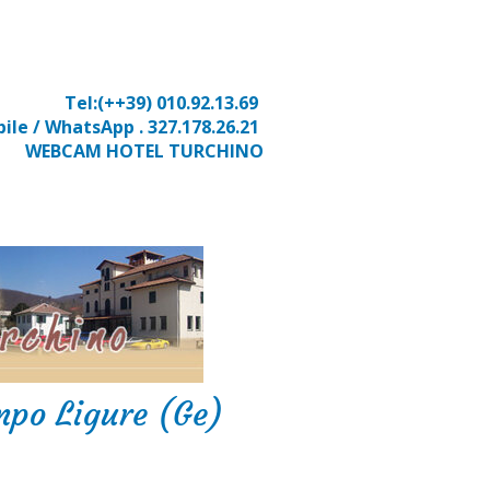
T
el:(++39) 010.92.13.69
bile / WhatsApp .
327.178.26.21
WEBCAM HOTEL TURCHINO
mpo Ligure (Ge)